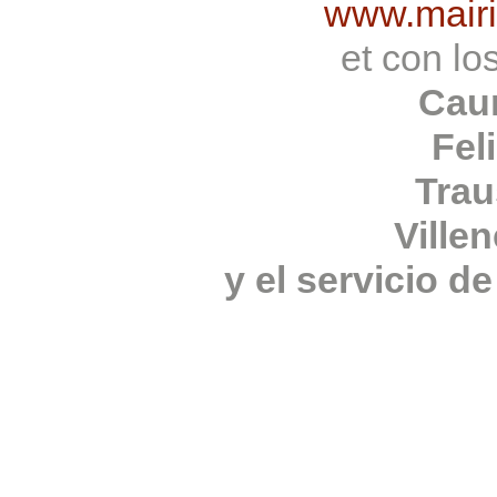
www.mairie
et con lo
Cau
Fel
Trau
Ville
y el servicio d